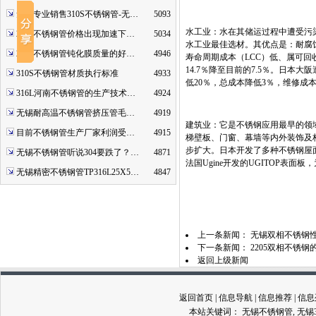
无锡专业销售310S不锈钢管-无…
5093
水工业：水在其储运过程中遭受污
2507不锈钢管价格出现加速下…
5034
水工业最佳选材。其优点是：耐腐蚀
2520不锈钢管钝化膜质量的好…
4946
寿命周期成本（LCC）低、属可
14.7％降至目前的7.5％。日
310S不锈钢管材质执行标准
4933
低20％，总成本降低3％，维修成本降
316L河南不锈钢管的生产技术…
4924
无锡耐高温不锈钢管挤压管毛…
4919
建筑业：它是不锈钢应用最早的领
目前不锈钢管生产厂家利润受…
4915
梯壁板、门窗、幕墙等内外装饰及
步扩大。日本开发了多种不锈钢屋面材
无锡不锈钢管听说304要跌了？…
4871
法国Ugine开发的UGITOP表面
无锡精密不锈钢管TP316L25X5…
4847
上一条新闻：
无锡双相不锈钢
下一条新闻：
2205双相不锈
返回上级新闻
返回首页
|
信息导航
|
信息推荐
|
信息
本站关键词：
无锡不锈钢管
,
无锡