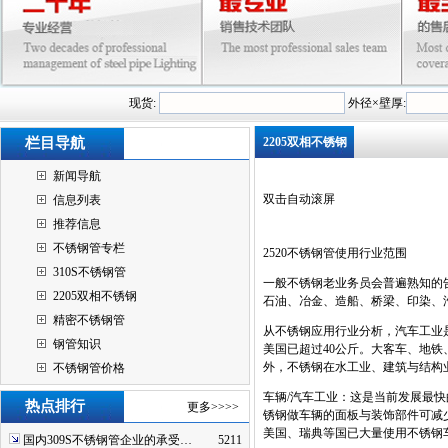
现货:
外径×壁厚:
栏目导航
2205双相不锈钢
新闻导航
双击自动滚屏
信息列表
推荐信息
不锈钢管专栏
2520不锈钢管使用行业范围
310S不锈钢管
一般不锈钢老业务员会普遍熟知的
2205双相不锈钢
石油、冶金、造船、桥梁、印染、
精密不锈钢管
从不锈钢应用行业分析，汽车工业
钢管知识
美国已超过40公斤。大客车、地
外，不锈钢在水工业、建筑与结构
不锈钢管价格
车辆/汽车工业：这是当前发展最
热点排行
更多>>>>
锈钢做车辆的面板与装饰部件可减
美国、瑞典等国已大量使用不锈钢
国内309S不锈钢管企业的承受…
5211