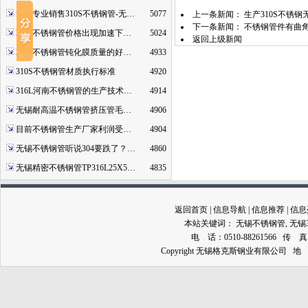
无锡专业销售310S不锈钢管-无…
5077
上一条新闻：
生产310S不锈
下一条新闻：
不锈钢管件有曲
2507不锈钢管价格出现加速下…
5024
返回上级新闻
2520不锈钢管钝化膜质量的好…
4933
310S不锈钢管材质执行标准
4920
316L河南不锈钢管的生产技术…
4914
无锡耐高温不锈钢管挤压管毛…
4906
目前不锈钢管生产厂家利润受…
4904
无锡不锈钢管听说304要跌了？…
4860
无锡精密不锈钢管TP316L25X5…
4835
返回首页
|
信息导航
|
信息推荐
|
信息
本站关键词：
无锡不锈钢管
,
无锡
电 话：0510-88261566 传 真：0
Copyright 无锡格克斯钢业有限公司