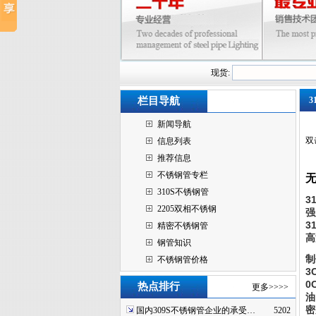
现货:
栏目导航
3
新闻导航
双
信息列表
推荐信息
不锈钢管专栏
无
310S不锈钢管
3
2205双相不锈钢
强
3
精密不锈钢管
高
钢管知识
制
不锈钢管价格
3
0
热点排行
更多>>>>
油
密
国内309S不锈钢管企业的承受…
5202