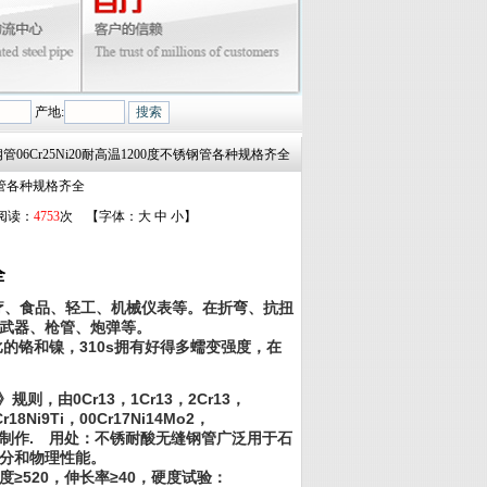
产地:
锈钢管06Cr25Ni20耐高温1200度不锈钢管各种规格齐全
锈钢管各种规格齐全
 阅读：
4753
次 【字体：
大
中
小
】
全
疗、食品、轻工、机械仪表等。在折弯、抗扭
武器、枪管、炮弹等。
的铬和镍，310s拥有好得多蠕变强度，在
，由0Cr13，1Cr13，2Cr13，
Cr18Ni9Ti，00Cr17Ni14Mo2，
i11Nb等钢号制作. 用处：不锈耐酸无缝钢管广泛用于石
分和物理性能。
度≥520，伸长率≥40，硬度试验：