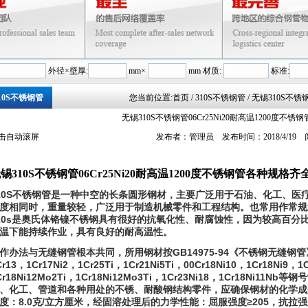
外径×壁厚:
mm×
mm 材质:
标准:
10S不锈钢管
您当前位置:
首页
/ 310S不锈钢管 / 无锡310S不
无锡310S不锈钢管06Cr25Ni20耐高温1200度不
击自动滚屏
发布者：管理员 发布时间：2018/4/19
锡310S不锈钢管06Cr25Ni20耐高温1200度不锈钢管各种规格齐
10S不锈钢管是一种中空的长条圆形钢材，主要广泛用于石油、化工、医
度相同时，重量较轻，广泛用于制造机械零件和工程结构。也常用作常规
10s是奥氏体铬镍不锈钢具有很好的抗氧化性、耐腐蚀性，因为较高百分比
温下能持续作业，具有良好的耐高温性。
作办法与无缝钢管根本共同，所用钢材按GB14975-94《不锈钢无缝钢管》规则
Cr13，1Cr17Ni2，1Cr25Ti，1Cr21Ni5Ti，00Cr18Ni10，1Cr18Ni9，1
Cr18Ni12Mo2Ti，1Cr18Ni12Mo3Ti，1Cr23Ni18，1Cr18N
、化工、管道和各种用处的不锈、耐酸钢结构零件，应确保钢材的化学成
度：8.0克/立方厘米，经固溶处理后的力学性能：屈服强度≥205，抗拉强