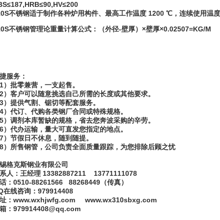
BS≤187,HRB≤90,HV≤200
10S不锈钢适于制作各种炉用构件、最高工作温度 1200 ℃，连续使用温度 1
10S不锈钢管理论重量计算公式：（外径-壁厚）×壁厚×0.02507=KG/M
捷服务：
1）批零兼营，一支起售。
2）客户可以随意挑选自己所需的长度或其他要求。
3）提供气割、锯切等配套服务。
4）代订、代购各类钢厂合同或特殊规格。
5）调剂本库暂缺的规格，省去您奔波采购的辛劳。
6）代办运输，量大可直发您指定的地点。
7）节假日不休息，随到随提。
8）所售钢管，公司负责全面质量跟踪，为您排除后顾之忧
锡格克斯钢业有限公司
系人：王经理 13382887211 13771111078
话：0510-88261566 88268449（传真）
Q在线咨询：979914408
址：www.wxhjwfg.com www.wx310sbxg.com
箱：979914408@qq.com