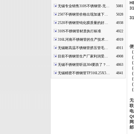
H
无锡专业销售310S不锈钢管-无…
5081
3
2507不锈钢管价格出现加速下…
5028
3
2520不锈钢管钝化膜质量的好…
4938
310S不锈钢管材质执行标准
4922
316L河南不锈钢管的生产技术…
4919
便
无锡耐高温不锈钢管挤压管毛…
4911
（
目前不锈钢管生产厂家利润受…
4908
（
（
无锡不锈钢管听说304要跌了？…
4863
（
无锡精密不锈钢管TP316L25X5…
4841
（
（
（
（
无
联
电
Q
网
邮