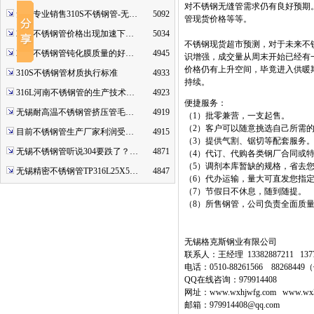
对不锈钢无缝管需求仍有良好预期
无锡专业销售310S不锈钢管-无…
5092
管现货价格等等。
2507不锈钢管价格出现加速下…
5034
不锈钢现货超市预测，对于未来不
2520不锈钢管钝化膜质量的好…
4945
识增强，成交量从周末开始已经有
价格仍有上升空间，毕竟进入供暖
310S不锈钢管材质执行标准
4933
持续。
316L河南不锈钢管的生产技术…
4923
便捷服务：
无锡耐高温不锈钢管挤压管毛…
4919
（1）批零兼营，一支起售。
（2）客户可以随意挑选自己所需
目前不锈钢管生产厂家利润受…
4915
（3）提供气割、锯切等配套服务
无锡不锈钢管听说304要跌了？…
4871
（4）代订、代购各类钢厂合同或
（5）调剂本库暂缺的规格，省去
无锡精密不锈钢管TP316L25X5…
4847
（6）代办运输，量大可直发您指
（7）节假日不休息，随到随提。
（8）所售钢管，公司负责全面质
无锡格克斯钢业有限公司
联系人：王经理 13382887211 1377
电话：0510-88261566 8826844
QQ在线咨询：979914408
网址：www.wxhjwfg.com www.wx3
邮箱：979914408@qq.com