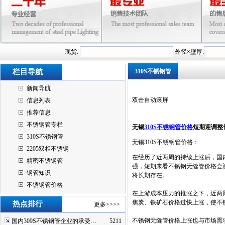
现货:
外径×壁厚:
栏目导航
310S不锈钢管
新闻导航
双击自动滚屏
信息列表
推荐信息
不锈钢管专栏
无锡
310S不锈钢管价格
短期迎调整
310S不锈钢管
无锡310S不锈钢管价格：
2205双相不锈钢
在经历了近两周的持续上涨后，国
精密不锈钢管
强，短期来看不锈钢无缝管价格会
钢管知识
将长期存在。
不锈钢管价格
在上游成本压力的推涨之下，近两
焦炭、铁矿石价格过快上涨，使不
热点排行
更多>>>>
不锈钢无缝管价格上涨也与市场需
国内309S不锈钢管企业的承受…
5211