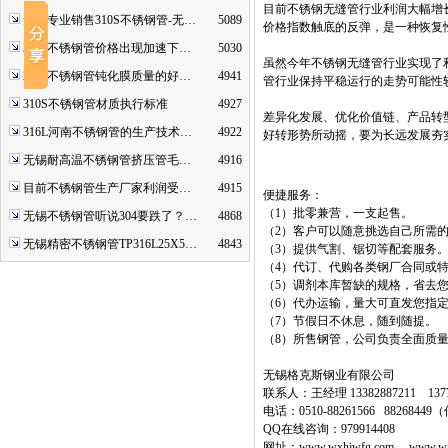
目前不锈钢无缝管行业利润大幅增
无锡专业销售310S不锈钢管-无…
5089
价格指数触底的反弹，是一种恢复
2507不锈钢管价格出现加速下…
5030
虽然今年不锈钢无缝管行业实现了
2520不锈钢管钝化膜质量的好…
4941
管行业保持平稳运行的走势可能性
310S不锈钢管材质执行标准
4927
差异化发展、优化价值链、产品转
316L河南不锈钢管的生产技术…
4922
好转形势所动摇，要为长远发展夯
无锡耐高温不锈钢管挤压管毛…
4916
目前不锈钢管生产厂家利润受…
4915
便捷服务：
（1）批零兼营，一支起售。
无锡不锈钢管听说304要跌了？…
4868
（2）客户可以随意挑选自己所需
无锡精密不锈钢管TP316L25X5…
4843
（3）提供气割、锯切等配套服务
（4）代订、代购各类钢厂合同或
（5）调剂本库暂缺的规格，省去
（6）代办运输，量大可直发您指
（7）节假日不休息，随到随提。
（8）所售钢管，公司负责全面质
无锡格克斯钢业有限公司
联系人：王经理 13382887211 1377
电话：0510-88261566 8826844
QQ在线咨询：979914408
网址：www.wxhjwfg.com www.wx3