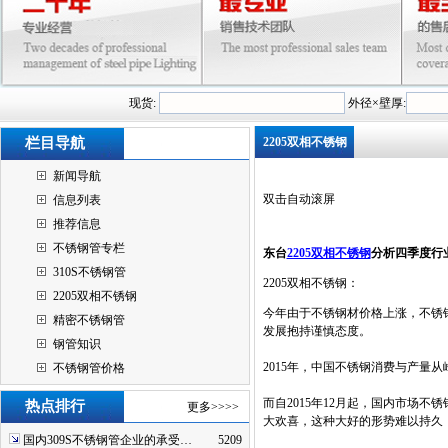
现货:
外径×壁厚:
栏目导航
2205双相不锈钢
新闻导航
双击自动滚屏
信息列表
推荐信息
不锈钢管专栏
东台
2205双相不锈钢
分析四季度行
310S不锈钢管
2205双相不锈钢：
2205双相不锈钢
今年由于不锈钢材价格上涨，不锈
精密不锈钢管
发展抱持谨慎态度。
钢管知识
2015年，中国不锈钢消费与产量
不锈钢管价格
而自2015年12月起，国内市场
热点排行
更多>>>>
大欢喜，这种大好的形势难以持久
国内309S不锈钢管企业的承受…
5209